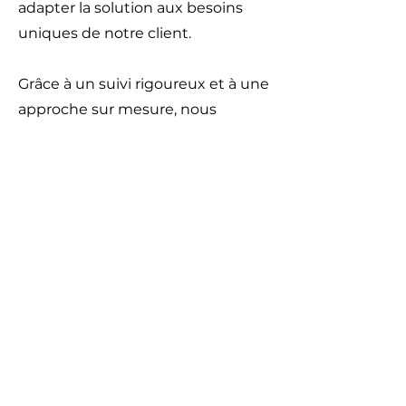
adapter la solution aux besoins
uniques de notre client.
Grâce à un suivi rigoureux et à une
approche sur mesure, nous
garantissons que chaque
ajustement répond aux plus
hautes exigences techniques, tout
en assurant une maintenance
proactive et une optimisation
continue des performances du
NANO.
Vous souhaitez discuter
d'un projet ?