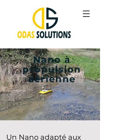
Nano à
propulsion
aérienne
Un Nano adapté aux