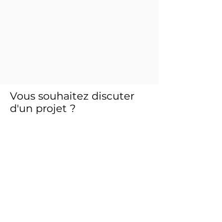
Vous souhaitez discuter
d'un projet ?
Contactez nous !
Contact
contact@odas-solutions.com
Vous pouvez nous joindre au
+33 6 95 35 09 24