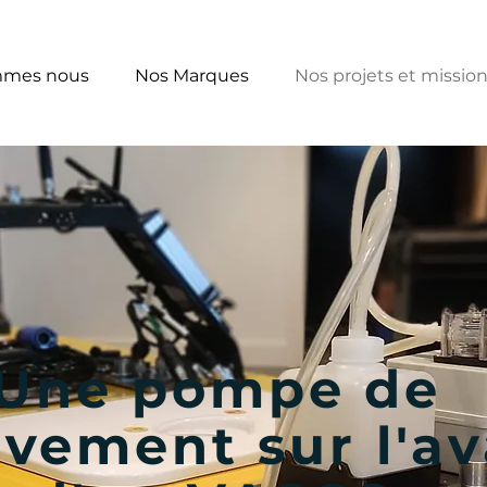
mmes nous
Nos Marques
Nos projets et missio
Une pompe de
èvement sur l'a