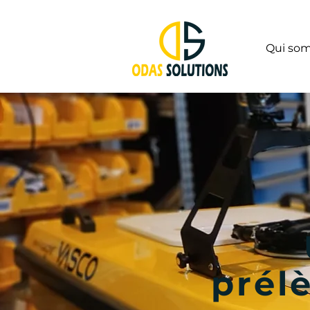
Qui so
prél