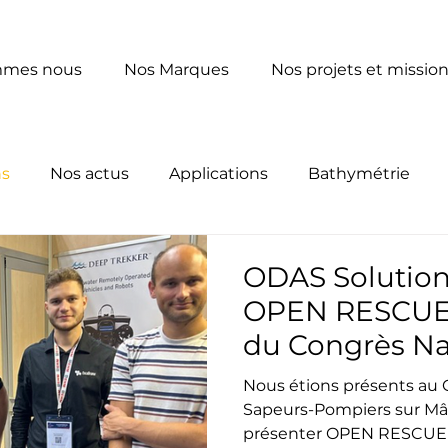
mmes nous
Nos Marques
Nos projets et missio
ns
Nos actus
Applications
Bathymétrie
t
Analyse
Actus
ODAS Solution
OPEN RESCUE 
du Congrès Na
Sapeurs-Pomp
Nous étions présents au 
Sapeurs-Pompiers sur Mâ
présenter OPEN RESCUE